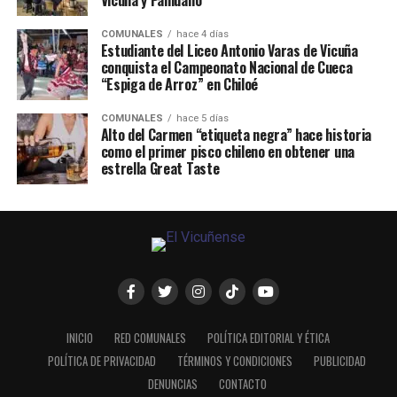
Vicuña y Paihuano
COMUNALES
hace 4 días
Estudiante del Liceo Antonio Varas de Vicuña
conquista el Campeonato Nacional de Cueca
“Espiga de Arroz” en Chiloé
COMUNALES
hace 5 días
Alto del Carmen “etiqueta negra” hace historia
como el primer pisco chileno en obtener una
estrella Great Taste
INICIO
RED COMUNALES
POLÍTICA EDITORIAL Y ÉTICA
POLÍTICA DE PRIVACIDAD
TÉRMINOS Y CONDICIONES
PUBLICIDAD
DENUNCIAS
CONTACTO