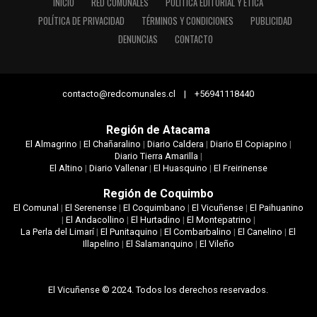
INICIO
RED COMUNALES
POLÍTICA EDITORIAL Y ÉTICA
POLÍTICA DE PRIVACIDAD
TÉRMINOS Y CONDICIONES
PUBLICIDAD
DENUNCIAS
CONTACTO
contacto@redcomunales.cl | +56941118440
Región de Atacama
El Almagrino
|
El Chañaralino
|
Diario Caldera
|
Diario El Copiapino
|
Diario Tierra Amarilla
|
El Altino
|
Diario Vallenar
|
El Huasquino
|
El Freirinense
Región de Coquimbo
El Comunal
|
El Serenense
|
El Coquimbano
|
El Vicuñense
|
El Paihuanino
|
El Andacollino
|
El Hurtadino
|
El Montepatrino
|
La Perla del Limarí
|
El Punitaquino
|
El Combarbalino
|
El Canelino
|
El
Illapelino
|
El Salamanquino
|
El Vileño
El Vicuñense © 2024. Todos los derechos reservados.