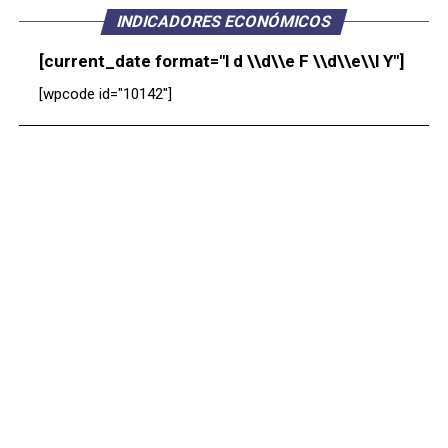
INDICADORES ECONÓMICOS
[current_date format="l d \\d\\e F \\d\\e\\l Y"]
[wpcode id="10142"]