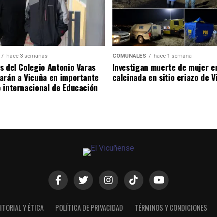
hace 3 semanas
COMUNALES
hace 1 semana
s del Colegio Antonio Varas
Investigan muerte de mujer e
arán a Vicuña en importante
calcinada en sitio eriazo de 
 internacional de Educación
ITORIAL Y ÉTICA
POLÍTICA DE PRIVACIDAD
TÉRMINOS Y CONDICIONES