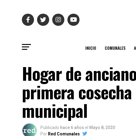
INICIO
COMUNALES
Hogar de anciano
primera cosecha 
municipal
Publicado
hace 6 años
el
Mayo 8, 2020
Por
Red Comunales