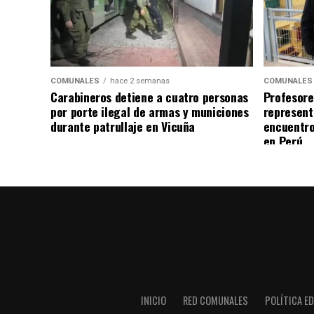
COMUNALES
hace 2 semanas
COMUNALES
Carabineros detiene a cuatro personas
Profesore
por porte ilegal de armas y municiones
represent
durante patrullaje en Vicuña
encuentro
en Perú
INICIO
RED COMUNALES
POLÍTICA ED