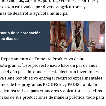
como choclos, zapallos, porotos, cebollas, cebollines y
ctos son cultivados por diversos agricultores y
as de desarrollo agrícola municipal.
nario de la coronación
dos días de
l Departamento de Fomento Productivo de la
esta granja, “Este proyecto nació hace un par de años
es del año pasado, donde se establecieron inversiones
va tiene por objetivo entregar recursos experimentales
sinos de los programas PRODESAL y PADIS, también
demostrativas para crianceros y apicultores, así ellos
ejos de sus producciones de manera práctica, todo para