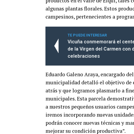
productos en el valle de Elqui, tales 
algunas plantas florales. Estos produ
campesinos, pertenecientes a program
TE PUEDE INTERESAR
Vicuña conmemorará el cente
de la Virgen del Carmen con 
celebraciones
Eduardo Galeno Araya, encargado de
municipalidad detalló el objetivo de 
atrás y que logramos plasmarlo a fin
municipales. Esta parcela demostrati
a nuestros pequeños usuarios campe
iremos incorporando nuevas unidades 
podrán conocer nuevas técnicas y man
mejorar su condición productiva”.