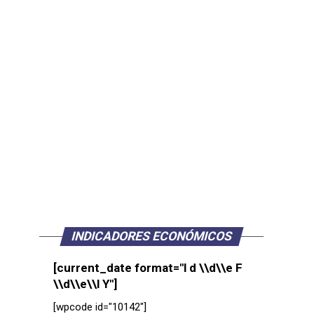
INDICADORES ECONÓMICOS
[current_date format="l d \\d\\e F
\\d\\e\\l Y"]
[wpcode id="10142"]