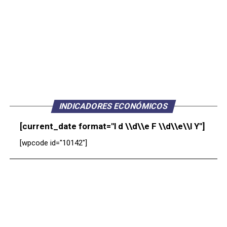
INDICADORES ECONÓMICOS
[current_date format="l d \\d\\e F \\d\\e\\l Y"]
[wpcode id="10142"]