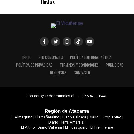
lluvias
INICIO
RED COMUNALES
POLÍTICA EDITORIAL Y ÉTICA
POLÍTICA DE PRIVACIDAD
TÉRMINOS Y CONDICIONES
PUBLICIDAD
DENUNCIAS
CONTACTO
contacto@redcomunales.cl | +56941118440
Región de Atacama
El Almagrino
|
El Chañaralino
|
Diario Caldera
|
Diario El Copiapino
|
Diario Tierra Amarilla
|
El Altino
|
Diario Vallenar
|
El Huasquino
|
El Freirinense