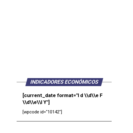
INDICADORES ECONÓMICOS
[current_date format="l d \\d\\e F
\\d\\e\\l Y"]
[wpcode id="10142"]