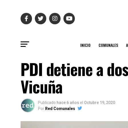
INICIO
COMUNALES
PDI detiene a dos
Vicuña
Publicado
hace 6 años
el
Octubre 19, 2020
Por
Red Comunales