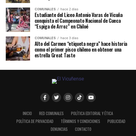
COMUNALES
hace 2 días
Estudiante del Liceo Antonio Varas de Vicuña
conquista el Campeonato Nacional de Cueca
“Espiga de Arroz” en Chiloé
COMUNALES
hace 3 días
Alto del Carmen “etiqueta negra” hace historia
como el primer pisco chileno en obtener una
estrella Great Taste
INICIO
RED COMUNALES
POLÍTICA EDITORIAL Y ÉTICA
POLÍTICA DE PRIVACIDAD
TÉRMINOS Y CONDICIONES
PUBLICIDAD
DENUNCIAS
CONTACTO