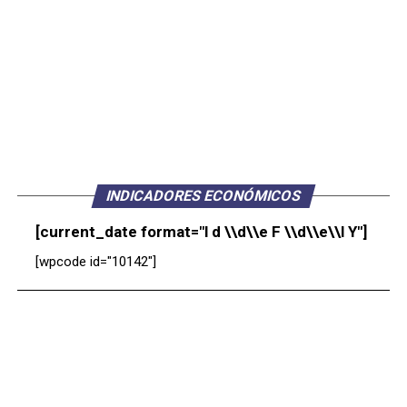
INDICADORES ECONÓMICOS
[current_date format="l d \\d\\e F \\d\\e\\l Y"]
[wpcode id="10142"]