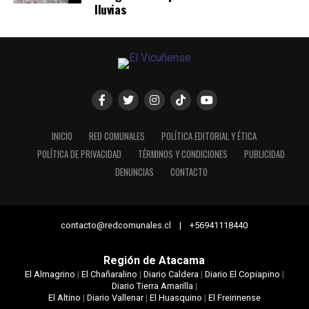
lluvias
INICIO
RED COMUNALES
POLÍTICA EDITORIAL Y ÉTICA
POLÍTICA DE PRIVACIDAD
TÉRMINOS Y CONDICIONES
PUBLICIDAD
DENUNCIAS
CONTACTO
contacto@redcomunales.cl | +56941118440
Región de Atacama
El Almagrino
|
El Chañaralino
|
Diario Caldera
|
Diario El Copiapino
|
Diario Tierra Amarilla
|
El Altino
|
Diario Vallenar
|
El Huasquino
|
El Freirinense