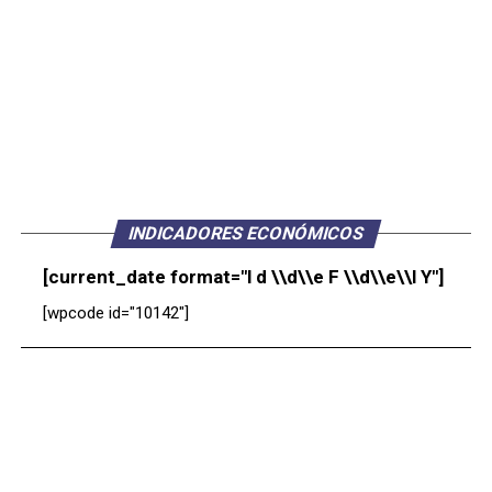
INDICADORES ECONÓMICOS
[current_date format="l d \\d\\e F \\d\\e\\l Y"]
[wpcode id="10142"]