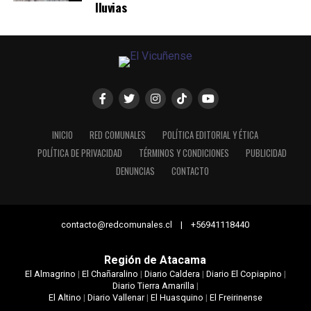
lluvias
INICIO
RED COMUNALES
POLÍTICA EDITORIAL Y ÉTICA
POLÍTICA DE PRIVACIDAD
TÉRMINOS Y CONDICIONES
PUBLICIDAD
DENUNCIAS
CONTACTO
contacto@redcomunales.cl | +56941118440
Región de Atacama
El Almagrino
|
El Chañaralino
|
Diario Caldera
|
Diario El Copiapino
|
Diario Tierra Amarilla
|
El Altino
|
Diario Vallenar
|
El Huasquino
|
El Freirinense