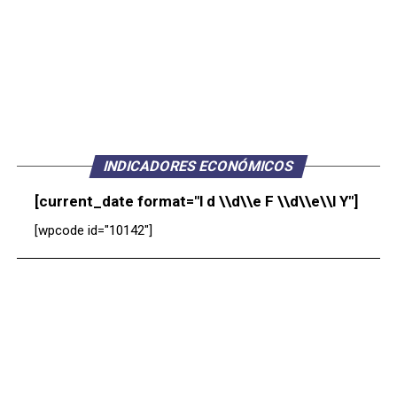
INDICADORES ECONÓMICOS
[current_date format="l d \\d\\e F \\d\\e\\l Y"]
[wpcode id="10142"]