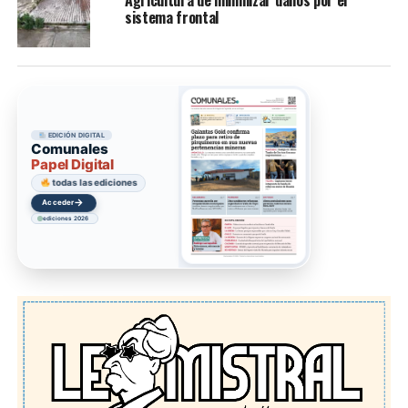
sistema frontal
EDICIÓN DIGITAL
Comunales
Papel Digital
todas las ediciones
→
Acceder
ediciones 2026