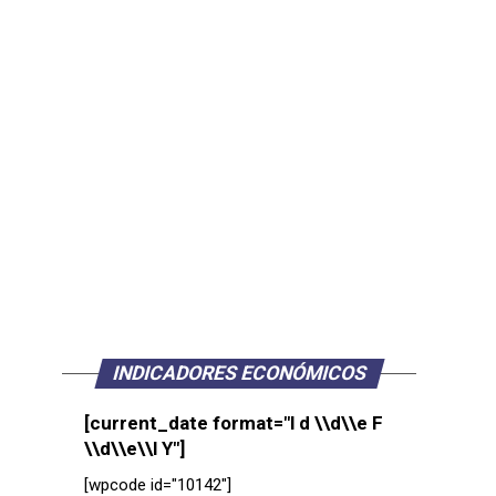
INDICADORES ECONÓMICOS
[current_date format="l d \\d\\e F
\\d\\e\\l Y"]
[wpcode id="10142"]