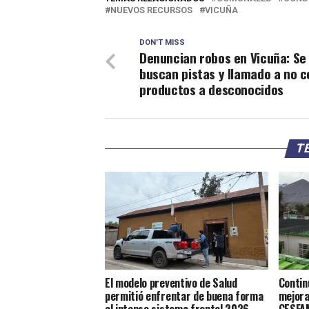
NUEVOS RECURSOS
VICUÑA
DON'T MISS
Denuncian robos en Vicuña: Se
buscan pistas y llamado a no 
productos a desconocidos
TE
El modelo preventivo de Salud
Contin
permitió enfrentar de buena forma
mejora
el intenso sistema frontal 2026
CESFAM