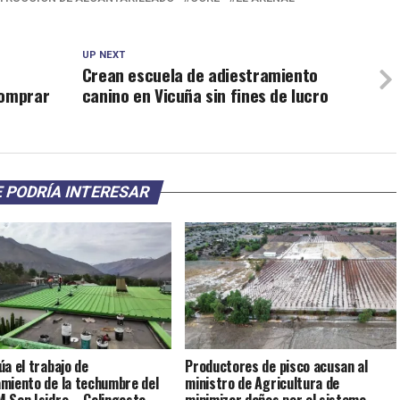
UP NEXT
Crean escuela de adiestramiento
comprar
canino en Vicuña sin fines de lucro
 PODRÍA INTERESAR
úa el trabajo de
Productores de pisco acusan al
miento de la techumbre del
ministro de Agricultura de
 San Isidro – Calingasta
minimizar daños por el sistema