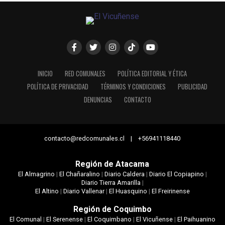
INICIO
RED COMUNALES
POLÍTICA EDITORIAL Y ÉTICA
POLÍTICA DE PRIVACIDAD
TÉRMINOS Y CONDICIONES
PUBLICIDAD
DENUNCIAS
CONTACTO
contacto@redcomunales.cl | +56941118440
Región de Atacama
El Almagrino
|
El Chañaralino
|
Diario Caldera
|
Diario El Copiapino
|
Diario Tierra Amarilla
|
El Altino
|
Diario Vallenar
|
El Huasquino
|
El Freirinense
Región de Coquimbo
El Comunal
|
El Serenense
|
El Coquimbano
|
El Vicuñense
|
El Paihuanino