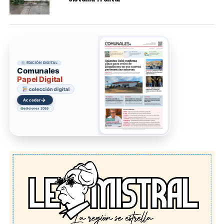
EDICIÓN DIGITAL
Comunales
Papel Digital
colección digital
→
Acceder
ediciones 2026