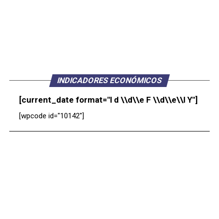
INDICADORES ECONÓMICOS
[current_date format="l d \\d\\e F \\d\\e\\l Y"]
[wpcode id="10142"]