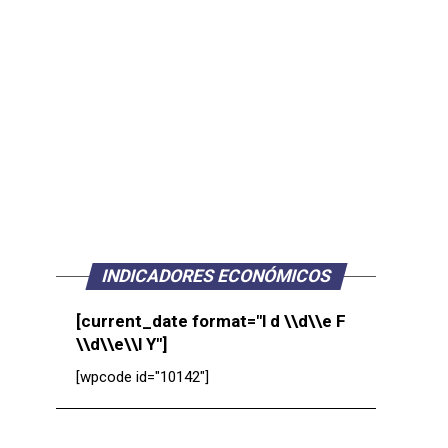
INDICADORES ECONÓMICOS
[current_date format="l d \\d\\e F
\\d\\e\\l Y"]
[wpcode id="10142"]