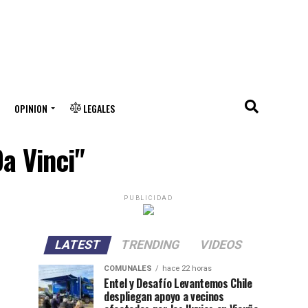
OPINION
LEGALES
a Vinci"
PUBLICIDAD
LATEST
TRENDING
VIDEOS
COMUNALES
hace 22 horas
Entel y Desafío Levantemos Chile
despliegan apoyo a vecinos