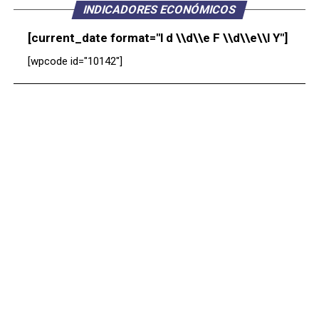
INDICADORES ECONÓMICOS
[current_date format="l d \\d\\e F \\d\\e\\l Y"]
[wpcode id="10142"]