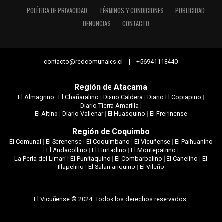
POLÍTICA DE PRIVACIDAD
TÉRMINOS Y CONDICIONES
PUBLICIDAD
DENUNCIAS
CONTACTO
contacto@redcomunales.cl | +56941118440
Región de Atacama
El Almagrino
|
El Chañaralino
|
Diario Caldera
|
Diario El Copiapino
|
Diario Tierra Amarilla
|
El Altino
|
Diario Vallenar
|
El Huasquino
|
El Freirinense
Región de Coquimbo
El Comunal
|
El Serenense
|
El Coquimbano
|
El Vicuñense
|
El Paihuanino
|
El Andacollino
|
El Hurtadino
|
El Montepatrino
|
La Perla del Limarí
|
El Punitaquino
|
El Combarbalino
|
El Canelino
|
El
Illapelino
|
El Salamanquino
|
El Vileño
El Vicuñense © 2024. Todos los derechos reservados.