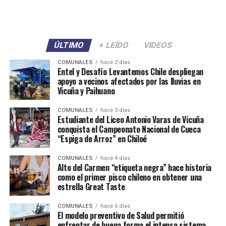
ÚLTIMO
+ LEÍDO
VIDEOS
COMUNALES
hace 2 días
Entel y Desafío Levantemos Chile despliegan
apoyo a vecinos afectados por las lluvias en
Vicuña y Paihuano
COMUNALES
hace 3 días
Estudiante del Liceo Antonio Varas de Vicuña
conquista el Campeonato Nacional de Cueca
“Espiga de Arroz” en Chiloé
COMUNALES
hace 4 días
Alto del Carmen “etiqueta negra” hace historia
como el primer pisco chileno en obtener una
estrella Great Taste
COMUNALES
hace 6 días
El modelo preventivo de Salud permitió
enfrentar de buena forma el intenso sistema