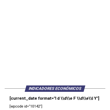
INDICADORES ECONÓMICOS
[current_date format="l d \\d\\e F \\d\\e\\l Y"]
[wpcode id="10142"]