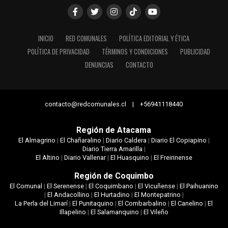
INICIO
RED COMUNALES
POLÍTICA EDITORIAL Y ÉTICA
POLÍTICA DE PRIVACIDAD
TÉRMINOS Y CONDICIONES
PUBLICIDAD
DENUNCIAS
CONTACTO
contacto@redcomunales.cl | +56941118440
Región de Atacama
El Almagrino
|
El Chañaralino
|
Diario Caldera
|
Diario El Copiapino
|
Diario Tierra Amarilla
|
El Altino
|
Diario Vallenar
|
El Huasquino
|
El Freirinense
Región de Coquimbo
El Comunal
|
El Serenense
|
El Coquimbano
|
El Vicuñense
|
El Paihuanino
|
El Andacollino
|
El Hurtadino
|
El Montepatrino
|
La Perla del Limarí
|
El Punitaquino
|
El Combarbalino
|
El Canelino
|
El
Illapelino
|
El Salamanquino
|
El Vileño