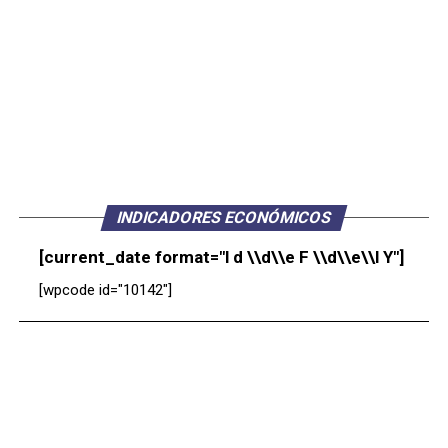
INDICADORES ECONÓMICOS
[current_date format="l d \\d\\e F \\d\\e\\l Y"]
[wpcode id="10142"]