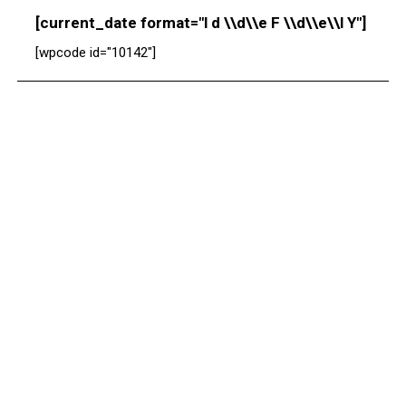
[current_date format="l d \\d\\e F \\d\\e\\l Y"]
[wpcode id="10142"]