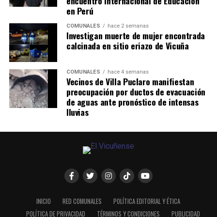
encuentro internacional de Educación
en Perú
COMUNALES
hace 2 semanas
Investigan muerte de mujer encontrada
calcinada en sitio eriazo de Vicuña
COMUNALES
hace 4 semanas
Vecinos de Villa Puclaro manifiestan
preocupación por ductos de evacuación
de aguas ante pronóstico de intensas
lluvias
INICIO
RED COMUNALES
POLÍTICA EDITORIAL Y ÉTICA
POLÍTICA DE PRIVACIDAD
TÉRMINOS Y CONDICIONES
PUBLICIDAD