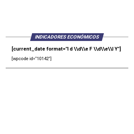
INDICADORES ECONÓMICOS
[current_date format="l d \\d\\e F \\d\\e\\l Y"]
[wpcode id="10142"]