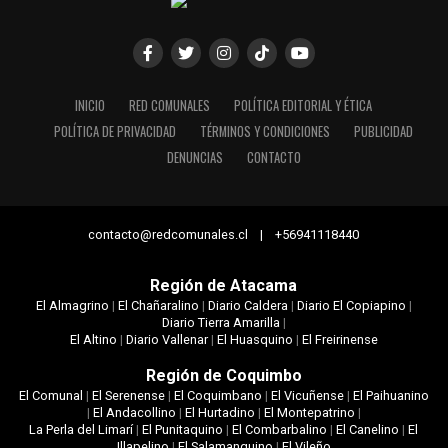
INICIO
RED COMUNALES
POLÍTICA EDITORIAL Y ÉTICA
POLÍTICA DE PRIVACIDAD
TÉRMINOS Y CONDICIONES
PUBLICIDAD
DENUNCIAS
CONTACTO
contacto@redcomunales.cl | +56941118440
Región de Atacama
El Almagrino
|
El Chañaralino
|
Diario Caldera
|
Diario El Copiapino
|
Diario Tierra Amarilla
|
El Altino
|
Diario Vallenar
|
El Huasquino
|
El Freirinense
Región de Coquimbo
El Comunal
|
El Serenense
|
El Coquimbano
|
El Vicuñense
|
El Paihuanino
|
El Andacollino
|
El Hurtadino
|
El Montepatrino
|
La Perla del Limarí
|
El Punitaquino
|
El Combarbalino
|
El Canelino
|
El
Illapelino
|
El Salamanquino
|
El Vileño