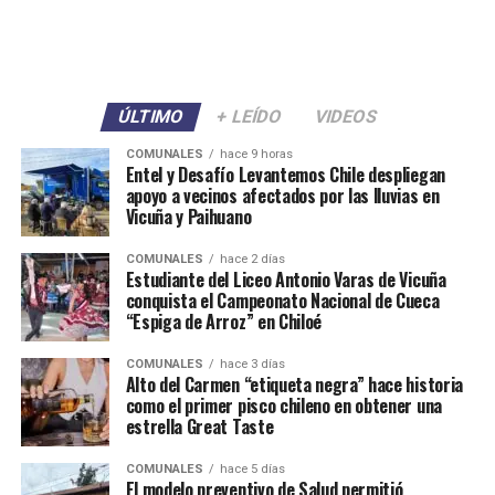
ÚLTIMO
+ LEÍDO
VIDEOS
COMUNALES
hace 9 horas
Entel y Desafío Levantemos Chile despliegan
apoyo a vecinos afectados por las lluvias en
Vicuña y Paihuano
COMUNALES
hace 2 días
Estudiante del Liceo Antonio Varas de Vicuña
conquista el Campeonato Nacional de Cueca
“Espiga de Arroz” en Chiloé
COMUNALES
hace 3 días
Alto del Carmen “etiqueta negra” hace historia
como el primer pisco chileno en obtener una
estrella Great Taste
COMUNALES
hace 5 días
El modelo preventivo de Salud permitió