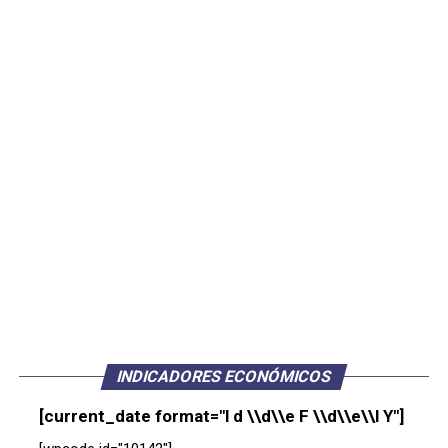
INDICADORES ECONÓMICOS
[current_date format="l d \\d\\e F \\d\\e\\l Y"]