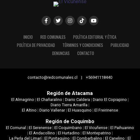
INICIO
RED COMUNALES
POLÍTICA EDITORIAL Y ÉTICA
POLÍTICA DE PRIVACIDAD
TÉRMINOS Y CONDICIONES
PUBLICIDAD
DENUNCIAS
CONTACTO
contacto@redcomunales.cl | +56941118440
Región de Atacama
El Almagrino
|
El Chañaralino
|
Diario Caldera
|
Diario El Copiapino
|
Diario Tierra Amarilla
|
El Altino
|
Diario Vallenar
|
El Huasquino
|
El Freirinense
Región de Coquimbo
El Comunal
|
El Serenense
|
El Coquimbano
|
El Vicuñense
|
El Paihuanino
|
El Andacollino
|
El Hurtadino
|
El Montepatrino
|
La Perla del Limarí
|
El Punitaquino
|
El Combarbalino
|
El Canelino
|
El