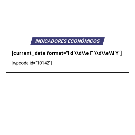
INDICADORES ECONÓMICOS
[current_date format="l d \\d\\e F \\d\\e\\l Y"]
[wpcode id="10142"]