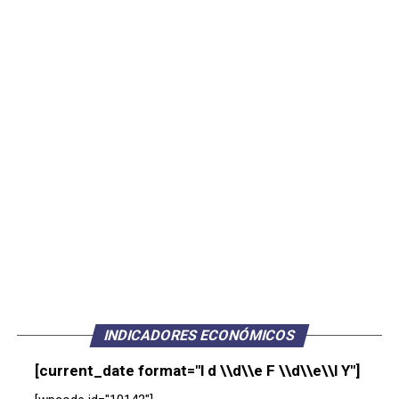
INDICADORES ECONÓMICOS
[current_date format="l d \\d\\e F \\d\\e\\l Y"]