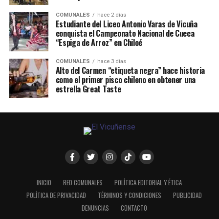
COMUNALES
hace 2 días
Estudiante del Liceo Antonio Varas de Vicuña
conquista el Campeonato Nacional de Cueca
“Espiga de Arroz” en Chiloé
COMUNALES
hace 3 días
Alto del Carmen “etiqueta negra” hace historia
como el primer pisco chileno en obtener una
estrella Great Taste
INICIO
RED COMUNALES
POLÍTICA EDITORIAL Y ÉTICA
POLÍTICA DE PRIVACIDAD
TÉRMINOS Y CONDICIONES
PUBLICIDAD
DENUNCIAS
CONTACTO