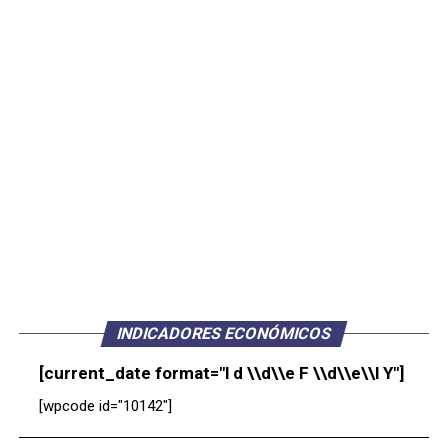
INDICADORES ECONÓMICOS
[current_date format="l d \\d\\e F \\d\\e\\l Y"]
[wpcode id="10142"]