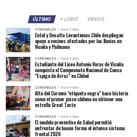
ÚLTIMO
+ LEÍDO
VIDEOS
COMUNALES
hace 2 días
Entel y Desafío Levantemos Chile despliegan
apoyo a vecinos afectados por las lluvias en
Vicuña y Paihuano
COMUNALES
hace 3 días
Estudiante del Liceo Antonio Varas de Vicuña
conquista el Campeonato Nacional de Cueca
“Espiga de Arroz” en Chiloé
COMUNALES
hace 4 días
Alto del Carmen “etiqueta negra” hace historia
como el primer pisco chileno en obtener una
estrella Great Taste
COMUNALES
hace 6 días
El modelo preventivo de Salud permitió
enfrentar de buena forma el intenso sistema
frontal 2026