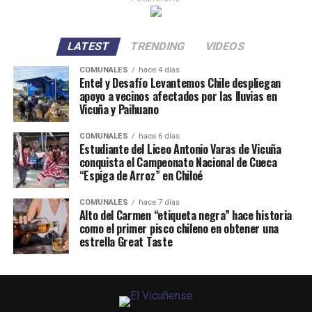
LATEST
TRENDING
VIDEOS
COMUNALES
hace 4 días
Entel y Desafío Levantemos Chile despliegan
apoyo a vecinos afectados por las lluvias en
Vicuña y Paihuano
COMUNALES
hace 6 días
Estudiante del Liceo Antonio Varas de Vicuña
conquista el Campeonato Nacional de Cueca
“Espiga de Arroz” en Chiloé
COMUNALES
hace 7 días
Alto del Carmen “etiqueta negra” hace historia
como el primer pisco chileno en obtener una
estrella Great Taste