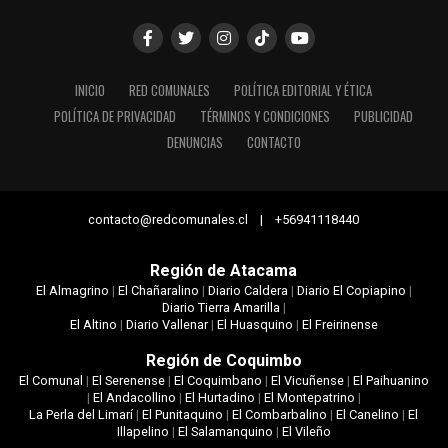
INICIO
RED COMUNALES
POLÍTICA EDITORIAL Y ÉTICA
POLÍTICA DE PRIVACIDAD
TÉRMINOS Y CONDICIONES
PUBLICIDAD
DENUNCIAS
CONTACTO
contacto@redcomunales.cl | +56941118440
Región de Atacama
El Almagrino
|
El Chañaralino
|
Diario Caldera
|
Diario El Copiapino
|
Diario Tierra Amarilla
|
El Altino
|
Diario Vallenar
|
El Huasquino
|
El Freirinense
Región de Coquimbo
El Comunal
|
El Serenense
|
El Coquimbano
|
El Vicuñense
|
El Paihuanino
|
El Andacollino
|
El Hurtadino
|
El Montepatrino
|
La Perla del Limarí
|
El Punitaquino
|
El Combarbalino
|
El Canelino
|
El
Illapelino
|
El Salamanquino
|
El Vileño