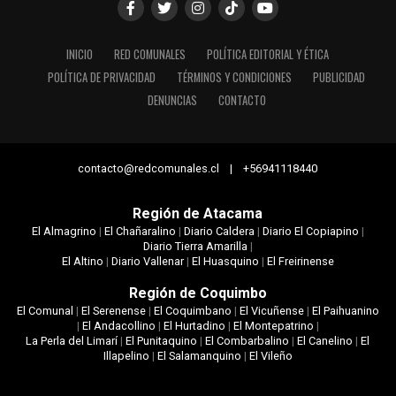
INICIO
RED COMUNALES
POLÍTICA EDITORIAL Y ÉTICA
POLÍTICA DE PRIVACIDAD
TÉRMINOS Y CONDICIONES
PUBLICIDAD
DENUNCIAS
CONTACTO
contacto@redcomunales.cl | +56941118440
Región de Atacama
El Almagrino
|
El Chañaralino
|
Diario Caldera
|
Diario El Copiapino
|
Diario Tierra Amarilla
|
El Altino
|
Diario Vallenar
|
El Huasquino
|
El Freirinense
Región de Coquimbo
El Comunal
|
El Serenense
|
El Coquimbano
|
El Vicuñense
|
El Paihuanino
|
El Andacollino
|
El Hurtadino
|
El Montepatrino
|
La Perla del Limarí
|
El Punitaquino
|
El Combarbalino
|
El Canelino
|
El
Illapelino
|
El Salamanquino
|
El Vileño