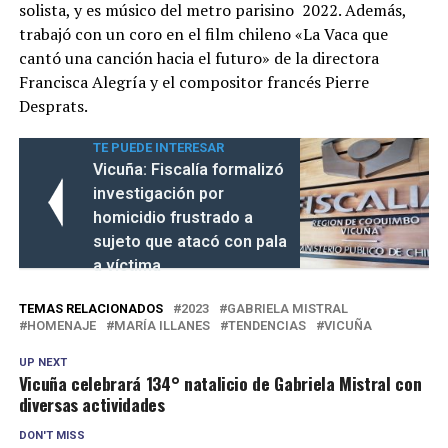
solista, y es músico del metro parisino 2022. Además,
trabajó con un coro en el film chileno «La Vaca que
cantó una canción hacia el futuro» de la directora
Francisca Alegría y el compositor francés Pierre
Desprats.
TE PUEDE INTERESAR
Vicuña: Fiscalía formalizó
investigación por
homicidio frustrado a
sujeto que atacó con pala
a víctima
TEMAS RELACIONADOS
2023
GABRIELA MISTRAL
HOMENAJE
MARÍA ILLANES
TENDENCIAS
VICUÑA
UP NEXT
Vicuña celebrará 134° natalicio de Gabriela Mistral con
diversas actividades
DON'T MISS