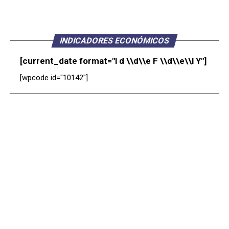
INDICADORES ECONÓMICOS
[current_date format="l d \\d\\e F \\d\\e\\l Y"]
[wpcode id="10142"]