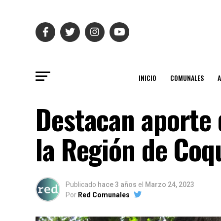
INICIO
COMUNALES
Destacan aporte 
la Región de Co
Publicado
hace 3 años
el
Marzo 24, 2023
Por
Red Comunales