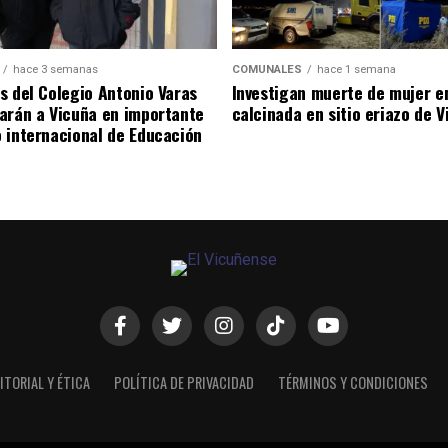
hace 3 semanas
COMUNALES
hace 1 semana
s del Colegio Antonio Varas
Investigan muerte de mujer e
arán a Vicuña en importante
calcinada en sitio eriazo de 
 internacional de Educación
ITORIAL Y ÉTICA
POLÍTICA DE PRIVACIDAD
TÉRMINOS Y CONDICIONES