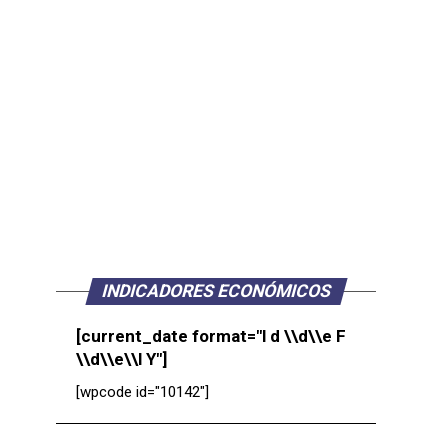
INDICADORES ECONÓMICOS
[current_date format="l d \\d\\e F
\\d\\e\\l Y"]
[wpcode id="10142"]