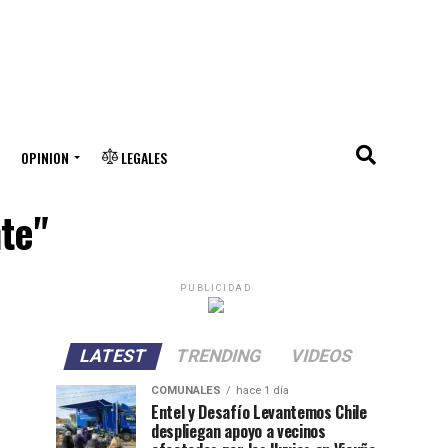
OPINION
LEGALES
te"
PUBLICIDAD
LATEST
TRENDING
VIDEOS
COMUNALES
hace 1 día
Entel y Desafío Levantemos Chile
despliegan apoyo a vecinos