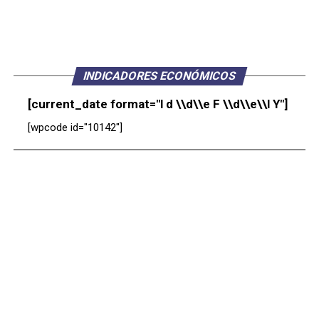
INDICADORES ECONÓMICOS
[current_date format="l d \\d\\e F \\d\\e\\l Y"]
[wpcode id="10142"]