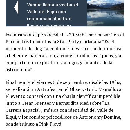
Vicuña llama a visitar el
Valle del Elqui con
responsabilidad tras
lluvias y caminos en
estado regular
Ese mismo día, pero desde las 20:30 hs, se realizará en el
Parque Los Pimientos la Star Party ciudadana “Es el
momento de alegría en donde tu vas a escuchar música,
a beber de manera sana, a comer productos típicos, y a
compartir con expositores, amigos y amantes de la
astronomía”.
Finalmente, el viernes 8 de septiembre, desde las 19 hs,
se realizará un Astrofest en el Observatorio Mamalluca.
El evento contará con una charla científica imperdible
junto a Cesar Fuentes y Bernardita Ried sobre “La
Carrera Espacial”, música con identidad del Valle de
Elqui, y los sonidos psicodélicos de Astronomy Domine,
banda tributo a Pink Floyd.