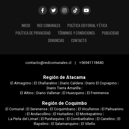
INICIO
RED COMUNALES
POLÍTICA EDITORIAL Y ÉTICA
POLÍTICA DE PRIVACIDAD
TÉRMINOS Y CONDICIONES
PUBLICIDAD
DENUNCIAS
CONTACTO
contacto@redcomunales.cl | +56941118440
Región de Atacama
El Almagrino
|
El Chañaralino
|
Diario Caldera
|
Diario El Copiapino
|
Diario Tierra Amarilla
|
El Altino
|
Diario Vallenar
|
El Huasquino
|
El Freirinense
Región de Coquimbo
El Comunal
|
El Serenense
|
El Coquimbano
|
El Vicuñense
|
El Paihuanino
|
El Andacollino
|
El Hurtadino
|
El Montepatrino
|
La Perla del Limarí
|
El Punitaquino
|
El Combarbalino
|
El Canelino
|
El
Illapelino
|
El Salamanquino
|
El Vileño