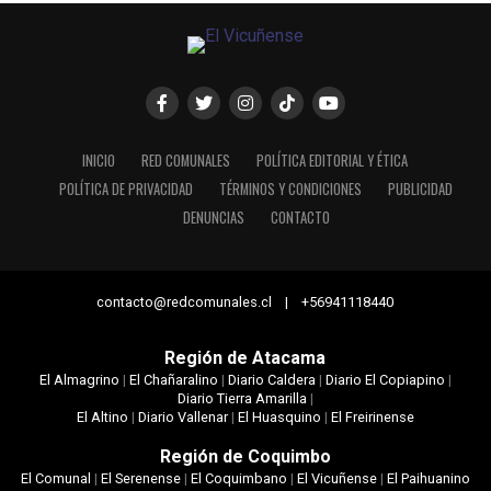
INICIO
RED COMUNALES
POLÍTICA EDITORIAL Y ÉTICA
POLÍTICA DE PRIVACIDAD
TÉRMINOS Y CONDICIONES
PUBLICIDAD
DENUNCIAS
CONTACTO
contacto@redcomunales.cl | +56941118440
Región de Atacama
El Almagrino
|
El Chañaralino
|
Diario Caldera
|
Diario El Copiapino
|
Diario Tierra Amarilla
|
El Altino
|
Diario Vallenar
|
El Huasquino
|
El Freirinense
Región de Coquimbo
El Comunal
|
El Serenense
|
El Coquimbano
|
El Vicuñense
|
El Paihuanino