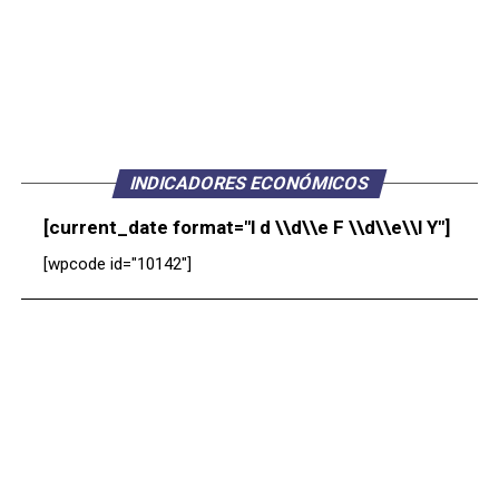
INDICADORES ECONÓMICOS
[current_date format="l d \\d\\e F \\d\\e\\l Y"]
[wpcode id="10142"]