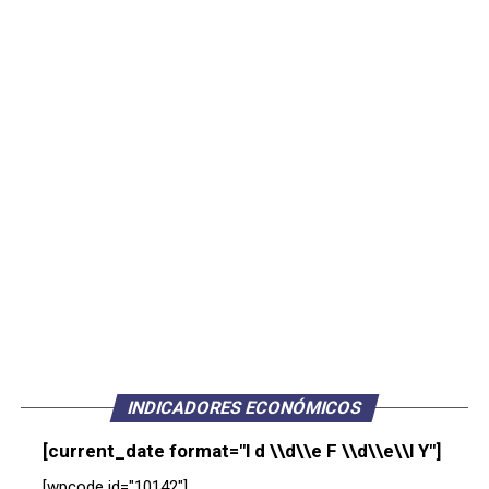
INDICADORES ECONÓMICOS
[current_date format="l d \\d\\e F \\d\\e\\l Y"]
[wpcode id="10142"]