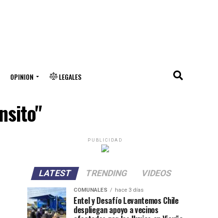
OPINION
LEGALES
nsito"
PUBLICIDAD
LATEST
TRENDING
VIDEOS
COMUNALES
hace 3 días
Entel y Desafío Levantemos Chile
despliegan apoyo a vecinos