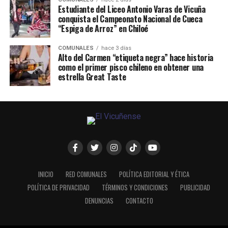
Estudiante del Liceo Antonio Varas de Vicuña
conquista el Campeonato Nacional de Cueca
“Espiga de Arroz” en Chiloé
COMUNALES
hace 3 días
Alto del Carmen “etiqueta negra” hace historia
como el primer pisco chileno en obtener una
estrella Great Taste
INICIO
RED COMUNALES
POLÍTICA EDITORIAL Y ÉTICA
POLÍTICA DE PRIVACIDAD
TÉRMINOS Y CONDICIONES
PUBLICIDAD
DENUNCIAS
CONTACTO