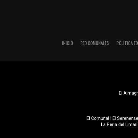
INICIO
RED COMUNALES
POLÍTICA ED
El Almagr
El Comunal
|
El Serenens
La Perla del Limarí