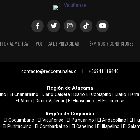
ITORIAL Y ÉTICA
POLÍTICA DE PRIVACIDAD
TÉRMINOS Y CONDICIONES
contacto@redcomunales.cl | +56941118440
Región de Atacama
ino
|
El Chañaralino
|
Diario Caldera
|
Diario El Copiapino
|
Diario Tierra
El Altino
|
Diario Vallenar
|
El Huasquino
|
El Freirinense
Región de Coquimbo
e
|
El Coquimbano
|
El Vicuñense
|
El Paihuanino
|
El Andacollino
|
El Hu
|
El Punitaquino
|
El Combarbalino
|
El Canelino
|
El Illapelino
|
El Sala