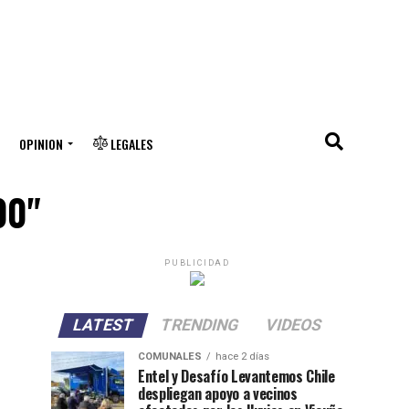
OPINION
LEGALES
00"
PUBLICIDAD
LATEST
TRENDING
VIDEOS
COMUNALES
hace 2 días
Entel y Desafío Levantemos Chile
despliegan apoyo a vecinos