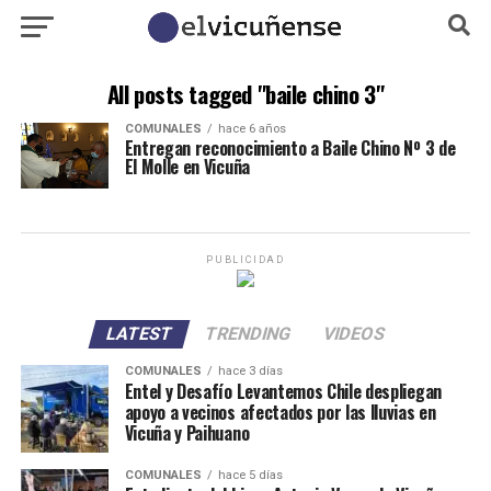
All posts tagged "baile chino 3"
COMUNALES
hace 6 años
Entregan reconocimiento a Baile Chino Nº 3 de
El Molle en Vicuña
PUBLICIDAD
LATEST
TRENDING
VIDEOS
COMUNALES
hace 3 días
Entel y Desafío Levantemos Chile despliegan
apoyo a vecinos afectados por las lluvias en
Vicuña y Paihuano
COMUNALES
hace 5 días