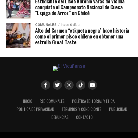
Estudiante del Liceo Antonio Varas de Vicuña
conquista el Campeonato Nacional de Cueca
“Espiga de Arroz” en Chiloé
COMUNALES
hace 6 días
Alto del Carmen “etiqueta negra” hace historia
como el primer pisco chileno en obtener una
estrella Great Taste
INICIO
RED COMUNALES
POLÍTICA EDITORIAL Y ÉTICA
POLÍTICA DE PRIVACIDAD
TÉRMINOS Y CONDICIONES
PUBLICIDAD
DENUNCIAS
CONTACTO