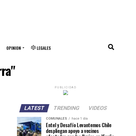
OPINION
LEGALES
rra"
PUBLICIDAD
LATEST
TRENDING
VIDEOS
COMUNALES
hace 1 día
Entel y Desafío Levantemos Chile
despliegan apoyo a vecinos