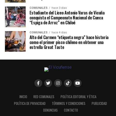
COMUNALES
hace 3 días
Estudiante del Liceo Antonio Varas de Vicuña
conquista el Campeonato Nacional de Cueca
“Espiga de Arroz” en Chiloé
COMUNALES
hace 4 días
Alto del Carmen “etiqueta negra” hace historia
como el primer pisco chileno en obtener una
estrella Great Taste
INICIO
RED COMUNALES
POLÍTICA EDITORIAL Y ÉTICA
POLÍTICA DE PRIVACIDAD
TÉRMINOS Y CONDICIONES
PUBLICIDAD
DENUNCIAS
CONTACTO