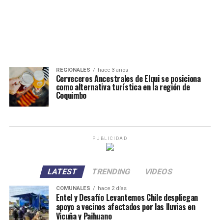
REGIONALES
hace 3 años
Cerveceros Ancestrales de Elqui se posiciona
como alternativa turística en la región de
Coquimbo
PUBLICIDAD
LATEST
TRENDING
VIDEOS
COMUNALES
hace 2 días
Entel y Desafío Levantemos Chile despliegan
apoyo a vecinos afectados por las lluvias en
Vicuña y Paihuano