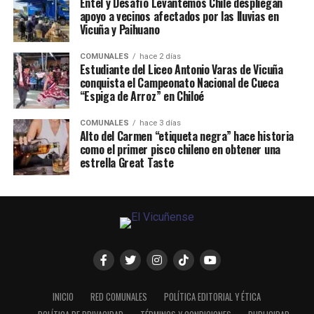
Entel y Desafío Levantemos Chile despliegan
apoyo a vecinos afectados por las lluvias en
Vicuña y Paihuano
COMUNALES
hace 2 días
Estudiante del Liceo Antonio Varas de Vicuña
conquista el Campeonato Nacional de Cueca
“Espiga de Arroz” en Chiloé
COMUNALES
hace 3 días
Alto del Carmen “etiqueta negra” hace historia
como el primer pisco chileno en obtener una
estrella Great Taste
INICIO
RED COMUNALES
POLÍTICA EDITORIAL Y ÉTICA