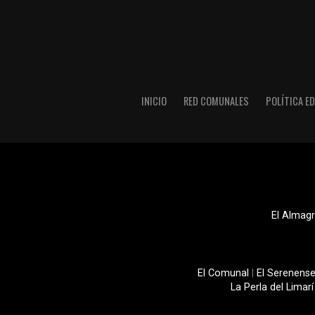
INICIO
RED COMUNALES
POLÍTICA ED
El Almagr
El Comunal
|
El Serenens
La Perla del Limarí