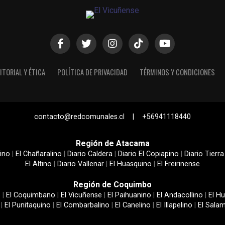
ITORIAL Y ÉTICA
POLÍTICA DE PRIVACIDAD
TÉRMINOS Y CONDICIONES
contacto@redcomunales.cl | +56941118440
Región de Atacama
ino
|
El Chañaralino
|
Diario Caldera
|
Diario El Copiapino
|
Diario Tierra
El Altino
|
Diario Vallenar
|
El Huasquino
|
El Freirinense
Región de Coquimbo
e
|
El Coquimbano
|
El Vicuñense
|
El Paihuanino
|
El Andacollino
|
El Hu
|
El Punitaquino
|
El Combarbalino
|
El Canelino
|
El Illapelino
|
El Sala