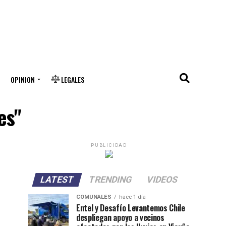
OPINION
LEGALES
es"
PUBLICIDAD
LATEST
TRENDING
VIDEOS
COMUNALES
hace 1 día
Entel y Desafío Levantemos Chile
despliegan apoyo a vecinos