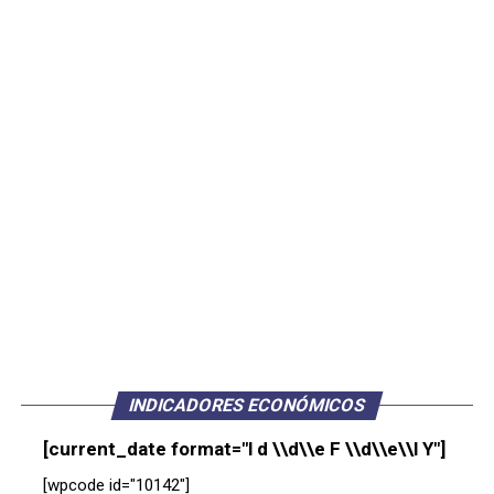
INDICADORES ECONÓMICOS
[current_date format="l d \\d\\e F \\d\\e\\l Y"]
[wpcode id="10142"]