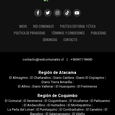
INICIO
RED COMUNALES
POLÍTICA EDITORIAL Y ÉTICA
POLÍTICA DE PRIVACIDAD
TÉRMINOS Y CONDICIONES
PUBLICIDAD
DENUNCIAS
CONTACTO
contacto@redcomunales.cl | +56941118440
Región de Atacama
El Almagrino
|
El Chañaralino
|
Diario Caldera
|
Diario El Copiapino
|
Diario Tierra Amarilla
|
El Altino
|
Diario Vallenar
|
El Huasquino
|
El Freirinense
Región de Coquimbo
El Comunal
|
El Serenense
|
El Coquimbano
|
El Vicuñense
|
El Paihuanino
|
El Andacollino
|
El Hurtadino
|
El Montepatrino
|
La Perla del Limarí
|
El Punitaquino
|
El Combarbalino
|
El Canelino
|
El
Illapelino
|
El Salamanquino
|
El Vileño