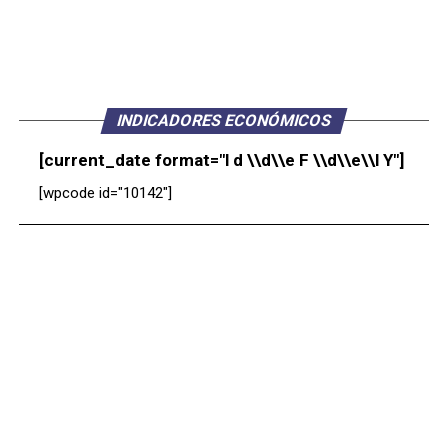
INDICADORES ECONÓMICOS
[current_date format="l d \\d\\e F \\d\\e\\l Y"]
[wpcode id="10142"]