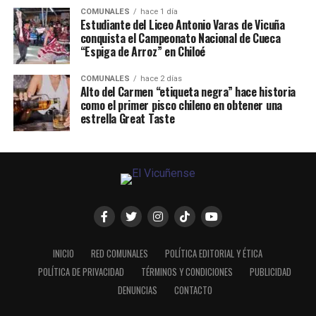
COMUNALES
hace 1 día
Estudiante del Liceo Antonio Varas de Vicuña
conquista el Campeonato Nacional de Cueca
“Espiga de Arroz” en Chiloé
COMUNALES
hace 2 días
Alto del Carmen “etiqueta negra” hace historia
como el primer pisco chileno en obtener una
estrella Great Taste
INICIO
RED COMUNALES
POLÍTICA EDITORIAL Y ÉTICA
POLÍTICA DE PRIVACIDAD
TÉRMINOS Y CONDICIONES
PUBLICIDAD
DENUNCIAS
CONTACTO