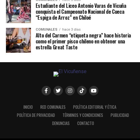
Estudiante del Liceo Antonio Varas de Vicuña
conquista el Campeonato Nacional de Cueca
“Espiga de Arroz” en Chiloé
COMUNALES
hace 3 días
Alto del Carmen “etiqueta negra” hace historia
como el primer pisco chileno en obtener una
estrella Great Taste
INICIO
RED COMUNALES
POLÍTICA EDITORIAL Y ÉTICA
POLÍTICA DE PRIVACIDAD
TÉRMINOS Y CONDICIONES
PUBLICIDAD
DENUNCIAS
CONTACTO