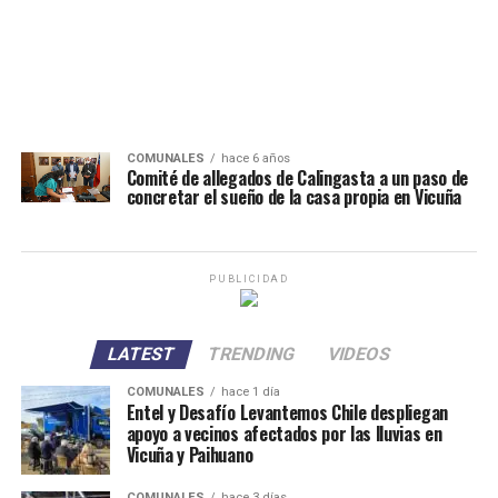
COMUNALES
hace 6 años
Comité de allegados de Calingasta a un paso de
concretar el sueño de la casa propia en Vicuña
PUBLICIDAD
LATEST
TRENDING
VIDEOS
COMUNALES
hace 1 día
Entel y Desafío Levantemos Chile despliegan
apoyo a vecinos afectados por las lluvias en
Vicuña y Paihuano
COMUNALES
hace 3 días