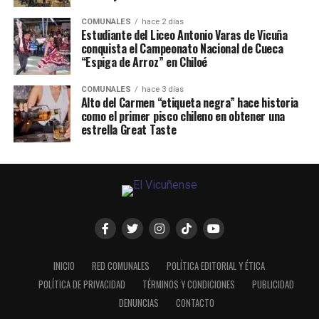
COMUNALES
hace 2 días
Estudiante del Liceo Antonio Varas de Vicuña
conquista el Campeonato Nacional de Cueca
“Espiga de Arroz” en Chiloé
COMUNALES
hace 3 días
Alto del Carmen “etiqueta negra” hace historia
como el primer pisco chileno en obtener una
estrella Great Taste
INICIO
RED COMUNALES
POLÍTICA EDITORIAL Y ÉTICA
POLÍTICA DE PRIVACIDAD
TÉRMINOS Y CONDICIONES
PUBLICIDAD
DENUNCIAS
CONTACTO