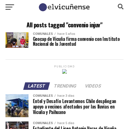
All posts tagged "convenio injuv"
COMUNALES
hace 5 años
Geocap de Vicuña firma convenio con Instituto
Nacional de la Juventud
PUBLICIDAD
LATEST
TRENDING
VIDEOS
COMUNALES
hace 3 días
Entel y Desafío Levantemos Chile despliegan
apoyo a vecinos afectados por las lluvias en
Vicuña y Paihuano
COMUNALES
hace 5 días
Estudiante del Liceo Antonio Varas de Vicuña