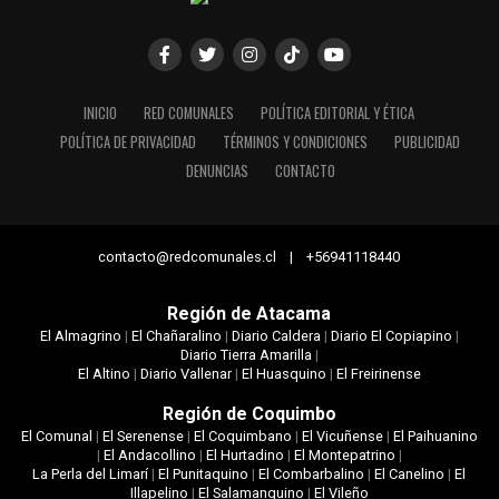
INICIO
RED COMUNALES
POLÍTICA EDITORIAL Y ÉTICA
POLÍTICA DE PRIVACIDAD
TÉRMINOS Y CONDICIONES
PUBLICIDAD
DENUNCIAS
CONTACTO
contacto@redcomunales.cl | +56941118440
Región de Atacama
El Almagrino
|
El Chañaralino
|
Diario Caldera
|
Diario El Copiapino
|
Diario Tierra Amarilla
|
El Altino
|
Diario Vallenar
|
El Huasquino
|
El Freirinense
Región de Coquimbo
El Comunal
|
El Serenense
|
El Coquimbano
|
El Vicuñense
|
El Paihuanino
|
El Andacollino
|
El Hurtadino
|
El Montepatrino
|
La Perla del Limarí
|
El Punitaquino
|
El Combarbalino
|
El Canelino
|
El
Illapelino
|
El Salamanquino
|
El Vileño