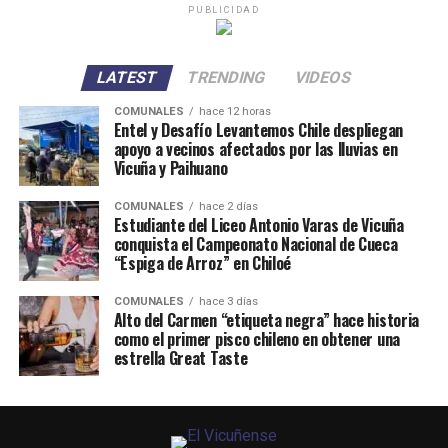
PUBLICIDAD
LATEST
TRENDING
VIDEOS
COMUNALES
hace 12 horas
Entel y Desafío Levantemos Chile despliegan
apoyo a vecinos afectados por las lluvias en
Vicuña y Paihuano
COMUNALES
hace 2 días
Estudiante del Liceo Antonio Varas de Vicuña
conquista el Campeonato Nacional de Cueca
“Espiga de Arroz” en Chiloé
COMUNALES
hace 3 días
Alto del Carmen “etiqueta negra” hace historia
como el primer pisco chileno en obtener una
estrella Great Taste