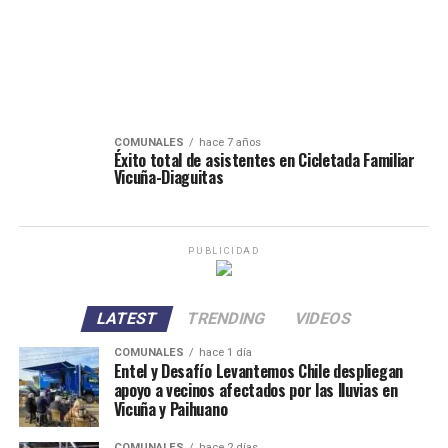
COMUNALES
hace 7 años
Éxito total de asistentes en Cicletada Familiar
Vicuña-Diaguitas
PUBLICIDAD
LATEST
TRENDING
VIDEOS
COMUNALES
hace 1 día
Entel y Desafío Levantemos Chile despliegan
apoyo a vecinos afectados por las lluvias en
Vicuña y Paihuano
COMUNALES
hace 2 días