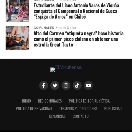
Estudiante del Liceo Antonio Varas de Vicuña
conquista el Campeonato Nacional de Cueca
“Espiga de Arroz” en Chiloé
COMUNALES
hace 3 días
Alto del Carmen “etiqueta negra” hace historia
como el primer pisco chileno en obtener una
estrella Great Taste
INICIO
RED COMUNALES
POLÍTICA EDITORIAL Y ÉTICA
POLÍTICA DE PRIVACIDAD
TÉRMINOS Y CONDICIONES
PUBLICIDAD
DENUNCIAS
CONTACTO