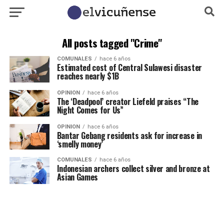
All posts tagged "Crime"
COMUNALES
hace 6 años
Estimated cost of Central Sulawesi disaster
reaches nearly $1B
OPINION
hace 6 años
The ‘Deadpool’ creator Liefeld praises “The
Night Comes for Us”
OPINION
hace 6 años
Bantar Gebang residents ask for increase in
‘smelly money’
COMUNALES
hace 6 años
Indonesian archers collect silver and bronze at
Asian Games