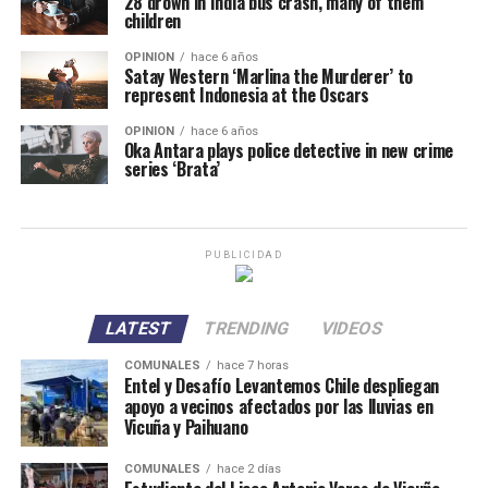
28 drown in India bus crash, many of them
children
OPINION
hace 6 años
Satay Western ‘Marlina the Murderer’ to
represent Indonesia at the Oscars
OPINION
hace 6 años
Oka Antara plays police detective in new crime
series ‘Brata’
PUBLICIDAD
LATEST
TRENDING
VIDEOS
COMUNALES
hace 7 horas
Entel y Desafío Levantemos Chile despliegan
apoyo a vecinos afectados por las lluvias en
Vicuña y Paihuano
COMUNALES
hace 2 días