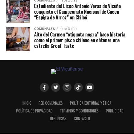
COMUNALES
hace 2 días
Estudiante del Liceo Antonio Varas de Vicuña
conquista el Campeonato Nacional de Cueca
“Espiga de Arroz” en Chiloé
COMUNALES
hace 3 días
Alto del Carmen “etiqueta negra” hace historia
como el primer pisco chileno en obtener una
estrella Great Taste
INICIO
RED COMUNALES
POLÍTICA EDITORIAL Y ÉTICA
POLÍTICA DE PRIVACIDAD
TÉRMINOS Y CONDICIONES
PUBLICIDAD
DENUNCIAS
CONTACTO